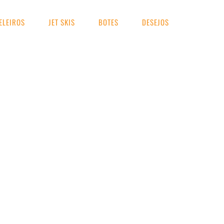
ELEIROS
JET SKIS
BOTES
DESEJOS
UA BUSCA
53