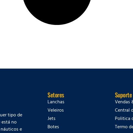
Setores
Suporte
Lanchas
Vendas 
Veleiros
Central 
quer tipo de
Jets
Politica
 está no
Botes
Termo d
 náuticos e