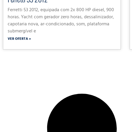
Ferretti 53 2012, equipada com 2x 800 HP diesel, 900
horas. Yacht com gerador zero horas, dessalinizador,
capotaria nova, ar-condicionado, som, plataforma
submergível e
VER OFERTA »