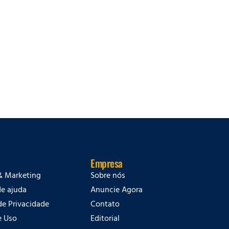
Empresa
& Marketing
Sobre nós
de ajuda
Anuncie Agora
 de Privacidade
Contato
e Uso
Editorial