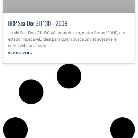
BRP Sea-Doo GTI 130 – 2009
Jet ski Sea-Doo GTI 130 40 horas de uso, motor Rotax 130HP, em
estado impecável,. ideal para quem busca um jet acessível e
confiável. Localizado
VER OFERTA »