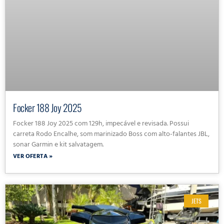
Focker 188 Joy 2025
Focker 188 Joy 2025 com 129h, impecável e revisada. Possui
carreta Rodo Encalhe, som marinizado Boss com alto-falantes JBL,
sonar Garmin e kit salvatagem.
VER OFERTA »
JETS