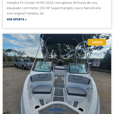
Yamaha FX Cruiser SVHO 2020 com apenas 96 horas de uso,
equipado com motor 250 HP Supercharged, casco NanoXcel e
som original Yamaha. Jet
VER OFERTA »
LANCHAS