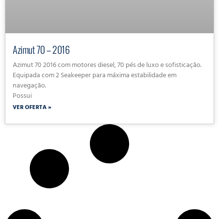
Azimut 70 – 2016
Azimut 70 2016 com motores diesel, 70 pés de luxo e sofisticação.
Equipada com 2 Seakeeper para máxima estabilidade em
navegação.
Possui
VER OFERTA »