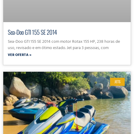
Sea-Doo GTI 155 SE 2014
Sea-Doo GTI 155 SE 2014 com motor Rotax 155 HP, 238 horas de
uso, revisado e em ótimo estado. Jet para 3 pessoas, com
VER OFERTA »
JETS